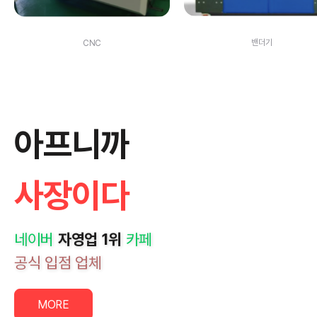
밴더기
CNC
아프니까
사장이다
네이버
자영업 1위
카페
공식 입점 업체
MORE