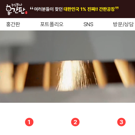
홍간판
포트폴리오
SNS
방문/상담
1
2
3